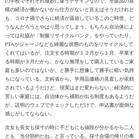
の学校でそれぞれ微妙に違うデザインなので、市販品の規
模の経済が働かないから仕方がないと言えばそうだけれど
も、コロナ禍でさらに経済が逼迫しているこのご時世、ど
うなんだろうとやはり思ってしまう。もちろん自治体によ
っては社協が「制服リサイクルバンク」をやっていたり、
PTAがジャージなども綺麗な状態のものをリサイクルして
くれてはいるが、注文する時期が１２月から１月、卒業す
る時期が３月だから、かなり無理をして購入しているご家
庭も多いのではないか、と勝手に想像して勝手に暗い気持
ちになっている。文科省から、学用品価格の見直しが依頼
されているようだけど、現実はまだ変わらない。経済的に
苦しい家庭には、自治体から補助が出る制度もあるようだ
が、説明のウェブでチェックしただけで、申込書が面倒な
感じがしてならない。
次女も長女も採寸の時に子どもにも値段が分かるから二人
とも「当分節約だね」と言っている。採寸会場の帰りの車