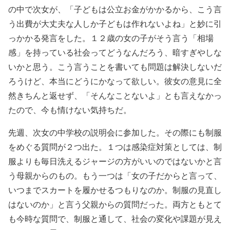
の中で次女が、「子どもは公立お金がかかるから、こう言
う出費が大丈夫な人しか子どもは作れないよね」と妙に引
っかかる発言をした。１２歳の女の子がそう言う「相場
感」を持っている社会ってどうなんだろう、暗すぎやしな
いかと思う。こう言うことを書いても問題は解決しないだ
ろうけど、本当にどうにかなって欲しい。彼女の意見に全
然きちんと返せず、「そんなことないよ」とも言えなかっ
たので、今も情けない気持ちだ。
先週、次女の中学校の説明会に参加した。その際にも制服
をめぐる質問が２つ出た。１つは感染症対策としては、制
服よりも毎日洗えるジャージの方がいいのではないかと言
う母親からのもの。もう一つは「女の子だからと言って、
いつまでスカートを履かせるつもりなのか。制服の見直し
はないのか」と言う父親からの質問だった。両方ともとて
も今時な質問で、制服と通して、社会の変化や課題が見え