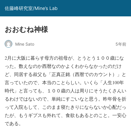
佐藤峰研究室/Mine’s Lab
おおむね神様
Mine Sato
5年前
2月に大阪に暮らす母方の祖母が、とうとう１００歳にな
った。数えなのか西暦なのかよくわからなかったのだけ
ど、同居する叔父も「正真正銘（西暦でのカウント）」と
言っていたので、本当のことらしい。いくら「人生100年
時代」と言っても、１００歳の人は周りにそうたくさんい
るわけではないので、単純にすごいなと思う。昨年骨を折
って入院もして、このまま寝たきりにならないか心配だっ
たが、もうギプスも外れて、食欲もあるとのこと。一安心
である。