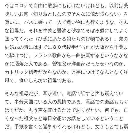
今はコロナで自由に散歩にも行けないけれども、以前は美
味しいお肉（切り落としなのでそんなに値が張らない）を
買いに、バスに乗って一人で買い物にも行くような、そん
な祖母だ。それを生姜と醤油と砂糖でそぼろ煮にしてよく
送ってくれた（ひ孫にあたる娘たちの好物である）。弟の
結婚式の時にはすでに８０代後半だったが大阪から千葉ま
で駆けつけ、フランス歌曲から一曲披露するというなかな
かに洒落た人である。曽祖父が洋画家だったせいなのか、
カトリック信者だからなのか、万事につけてなんとなく洋
風で、食いしん坊の祖母である。
そんな祖母だが、耳が遠い。電話で話すと声も震えてい
て、半分天国にいる人の風情である。電話での会話もちぐ
はぐだか、もう声を聞けるだけでありがたい。何でも、亡
くなった祖父らと毎日空想のお話をしているということ
だ。手紙を書くと返事をくれるけれども、文字もとても震