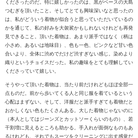
くださったのだ。特に嬉しかったのは、黒がベースの大島
つむぎを頂いたこと。そしてとても興味深いなと思ったの
は、私がどういう着物が似合うと思っていただいているの
かを通じて、私の好みを大袈裟かもしれないけれども再発
見できること。頂いた着物は、あまり派手ではなく（柄は
小さめ、あるいは地味目）、色も一色、ピンクなど甘い色
合いより、全体に渋めでだけど渋すぎない感じ。染めより
織りというチョイスだった。私の趣味をとても理解してい
くださっていて嬉しい。
そうやって頂いた着物は、当たり前だけれどもほぼ全部一
点ものだ。前から歩いてくる人と同じ服を着ているという
心配はまずない。そして、洋服だと派手すぎても着物だと
おかしくない色もたくさんある。大した着物じゃないのに
（本人としてはジーンズとカットソーくらいのもの）、若
干割増に見えるところも助かる。手入れが面倒なものもあ
るけれども、それでもスーツをクリーニングに出す感覚だ