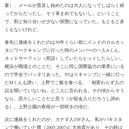
要）、メールが普及し始めたのは大人になってしばらく経
ってからだったし、そう筆まめでもないし。ということ
で、割と知り合いが少ない状態になっていた。もともと多
くもないけれど。
春先に連絡をくれたのは30年くらい前にインドのカルカッ
タにワークキャンプに行った時のメンバーの一人Aくん。
ネットサーフィン（死語）していたらヒットしたらしい。
横浜が職場とのことだ。そこに同じ国際協力の業界にいる
ので学会でバッタリあった、やはりキャンプに一緒に行っ
たMくんも誘い、上野でご飯を食べる。「相変わらず人の
話を聞いていないね」と二人に言われる。その頃からそう
なら、恐ろしいことだと思う（が筋金入りだろうし諦め
る）。上野公園の夜桜が一部咲きの頃だ。
次に連絡をくれたのが、カナダ人のFさん。私がパキスタ
ンで働いていた際（2005-2007)に大地震があり、その時は