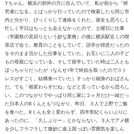
Yちゃん。横浜の郊外の方に住んでいて、私が前から「研
究者になる」とばっかり行っていたので検索したら同じ市
内と分かり、びっくりして連絡をくれた。彼女も恐ろしく
忙しく平日はちっとも会えなかったので、土曜日に仕事
（学園祭の見回りという妙な業務）の後に横浜駅近くの喫
茶店で会う。教育のことをしていて、語学が得意だったの
をそのまま活かした仕事をしていた。お互いに二人の子ど
もの母親になっている。そして留学していた時は二人とも
ぽっちゃりだったが（なんせ1年で終始を取ったのでスト
レスがすごく、結構食べていた）すっかり細身のおばさん
だ。でも「相変わらずだね」などと言っているから恐ろし
い。このつながりでやっぱり同じ家に２ヶ月だけ一緒だっ
た日本人のRくんともつながり、昨日、３人で上野でご飯
を食べた。Rくんも全く変わらず、四半世紀くらいぶりに
あったのに、「久しぶりー」とかならない。３人でアメ横
を少しフラフラして微妙に途上国っぽい雰囲気を楽しん