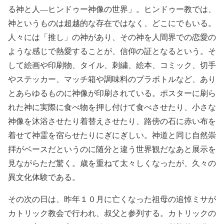
る神と人―ヒンドゥー神像の世界」。ヒンドゥー教では、
神というものは超越的な存在ではなく、どこにでもいる。
人々には「推し」の神があり、その神を人間界での恋愛の
ような感じで熱愛することが、信仰の証となるという。そ
して絵画や印刷物、タイル、刺繍、絵本、コミック、切手
やステッカー、マッチ箱や調味料のプラボトルなど、あり
とあらゆるものに神像が印刷されている。ポスターに刷ら
れた神に実際に食べ物を押し付けて食べさせたり、小さな
神像を沐浴させたり着替えさせたり、路傍の石に赤い布を
着せて神霊を宿らせたりにぎにぎしい。神道と同じ自然崇
拝がベースだというのに随分と違う世界観だなあと展示を
見ながらただ驚く。歳を重ねて太々しくなったが、久々の
異文化体験である。
その次の日は、昨年１０月に亡くなった祖母の追悼ミサが
カトリック教会で行われ、叔父と参列する。カトリックの