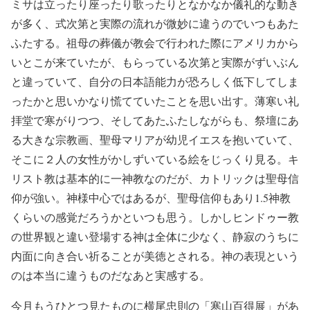
ミサは立ったり座ったり歌ったりとなかなか儀礼的な動き
が多く、式次第と実際の流れが微妙に違うのでいつもあた
ふたする。祖母の葬儀が教会で行われた際にアメリカから
いとこが来ていたが、もらっている次第と実際がずいぶん
と違っていて、自分の日本語能力が恐ろしく低下してしま
ったかと思いかなり慌てていたことを思い出す。薄寒い礼
拝堂で寒がりつつ、そしてあたふたしながらも、祭壇にあ
る大きな宗教画、聖母マリアが幼児イエスを抱いていて、
そこに２人の女性がかしずいている絵をじっくり見る。キ
リスト教は基本的に一神教なのだが、カトリックは聖母信
仰が強い。神様中心ではあるが、聖母信仰もあり1.5神教
くらいの感覚だろうかといつも思う。しかしヒンドゥー教
の世界観と違い登場する神は全体に少なく、静寂のうちに
内面に向き合い祈ることが美徳とされる。神の表現という
のは本当に違うものだなあと実感する。
今月もうひとつ見たものに横尾忠則の「寒山百得展」があ