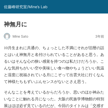
佐藤峰研究室/Mine’s Lab
神無月に
Mine Sato
3年前
10月生まれに共通の、ちょっとした不満にそれが旧暦の話
とはいえ神無月と名付けられていることがあると思う。あ
るいはそんな心の狭い感覚を持つのは私だけだろうか。こ
んな気持ちがいい空や美味しい食べ物やちょうどいい気温
と湿度に祝福されている月にこぞって出雲大社に行くなん
て神様たちもずいぶんセンスがないとさえ思う。
そんなことを考えているからだろうか、思いのほか神みた
いなことに触れる月になった。大阪の民族学博物館の特別
展はほぼ必ず見ているのだが、今回のタイトルは「交感す