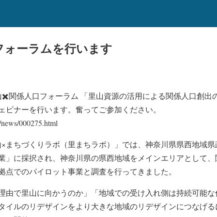
b
口フォーラムを行います
山✖️関係人口フォーラム 「里山資源の活用による関係人口創
ェビナーを行います。奮ってご参加ください。
p/news/000275.html
b「里地里山×まちづくりラボ（里まちラボ）」では、神奈川県県西地
業」に採択され、神奈川県の県西地域をメインエリアとして、
拠点でのパイロット事業と調査を行ってきました。
理由で里山に向かうのか」「地域での受け入れ側は持続可能な
タイルのリデザインをより大きな地域のリデザインにつなげる