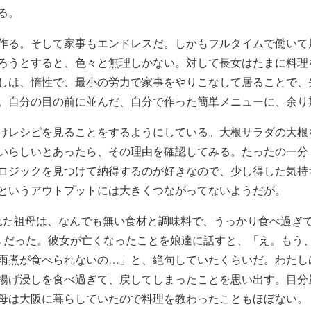
る。
作る。そして家事もエンドレスだ。しかもフルタイムで働いて
ろうとすると、色々と無理しかない。対して長女はたまに料理
しは、惰性で、最小の労力で家事をやりこなして居ることで、
。自分の目の前に並んだ、自分で作った簡単メニューに、余り
けレシピを見ることをするようにしている。大根サラダの大根
いらしいとあったら、その理由を確認してみる。たったの一分
ロジックを見つけて納得するのが好きなので、少し得した気持
というアウトプットには大きくつながってないようだが。
された祖母は、なんでも無い食材と調味料で、うっかり食べ過ぎ
goddess だった。彼女が亡くなったことを娘達に話すと、「え。
雨煮が食べられないの…」と、絶句していたくらいだ。わたし
揚げ浸しを食べ過ぎて、戻してしまったことを思い出す。目分
母は大阪に暮らしていたので料理を教わったこともほぼない。