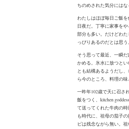
ちのめされた気分にはな
わたしはほぼ毎日ご飯を
日夜だ。丁寧に家事をや
部分も多い。だけどわた
っぴりあるのだとは思う
そう思って最近、一瞬だ
かめる。氷水に放つとい
とも結構あるようだし、
ら今のところ、料理の味
一昨年102歳で天に召
飯をつく、kitchen 
て送ってくれた牛肉の時
も時代に、祖母の茄子の
ピは残念ながら無い。祖