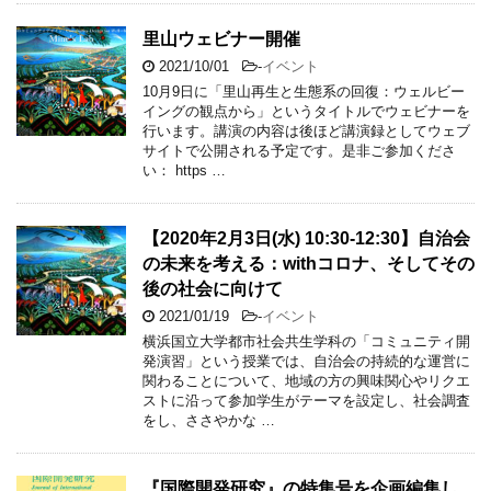
里山ウェビナー開催
2021/10/01
-
イベント
10月9日に「里山再生と生態系の回復：ウェルビー
イングの観点から」というタイトルでウェビナーを
行います。講演の内容は後ほど講演録としてウェブ
サイトで公開される予定です。是非ご参加くださ
い： https …
【2020年2月3日(水) 10:30-12:30】自治会
の未来を考える：withコロナ、そしてその
後の社会に向けて
2021/01/19
-
イベント
横浜国立大学都市社会共生学科の「コミュニティ開
発演習」という授業では、自治会の持続的な運営に
関わることについて、地域の方の興味関心やリクエ
ストに沿って参加学生がテーマを設定し、社会調査
をし、ささやかな …
『国際開発研究』の特集号を企画編集し